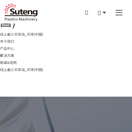
线上最火买球站_买球(中
国)
线上最火买球站_买球(中国)
关于我们
产品中心
企业介绍
解决方案
线上最火买球站_买球(中国)
SM-II系列
新闻&视频
服务&支持
高效果框专用机
光学领域
线上最火买球站_买球(中国)
制笔专用注塑成型机
制笔领域
企业新闻
高效涂料桶专用机
PET领域
展会信息
PET 专用机
果筐领域
行业动态
汽配行业
媒体中心
白色家电行业
日用化工行业