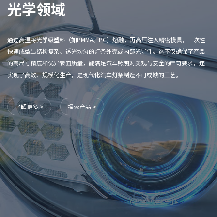
光学领域
通过高温将光学级塑料（如PMMA、PC）熔融，再高压注入精密模具，一次性
注
快速成型出结构复杂、透光均匀的灯条外壳或内部光导件。这不仅确保了产品
批
的高尺寸精度和优异表面质量，能满足汽车照明对美观与安全的严苛要求，还
间
实现了高效、规模化生产，是现代化汽车灯条制造不可或缺的工艺。
好
与
了解更多 >
探索产品 >